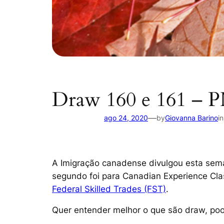
Draw 160 e 161 – 
—
ago 24, 2020
by
Giovanna Barino
i
A Imigração canadense divulgou esta sema
segundo foi para Canadian Experience Cla
Federal Skilled Trades (FST)
.
Quer entender melhor o que são draw, poo