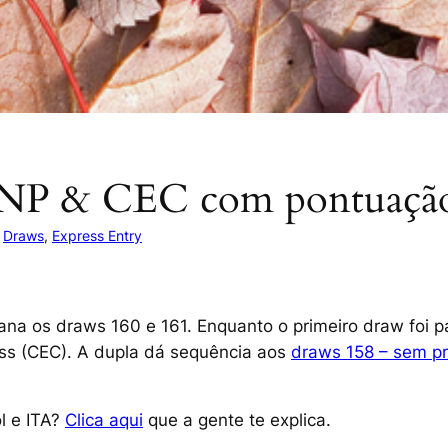
PNP & CEC com pontuação
n
Draws
, 
Express Entry
na os draws 160 e 161. Enquanto o primeiro draw foi p
ss (CEC). A dupla dá sequência aos
draws 158 – sem pr
l e ITA?
Clica aqui
que a gente te explica.