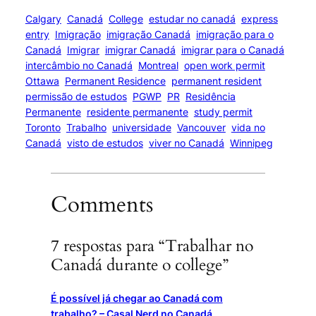
Calgary
Canadá
College
estudar no canadá
express
entry
Imigração
imigração Canadá
imigração para o
Canadá
Imigrar
imigrar Canadá
imigrar para o Canadá
intercâmbio no Canadá
Montreal
open work permit
Ottawa
Permanent Residence
permanent resident
permissão de estudos
PGWP
PR
Residência
Permanente
residente permanente
study permit
Toronto
Trabalho
universidade
Vancouver
vida no
Canadá
visto de estudos
viver no Canadá
Winnipeg
Comments
7 respostas para “Trabalhar no
Canadá durante o college”
É possível já chegar ao Canadá com
trabalho? – Casal Nerd no Canadá