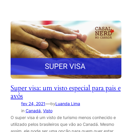
Super visa: um visto especial para pais e
avós
—
fev 24, 2021
by
Luanda Lima
in
Canadá
, 
Visto
O super visa é um visto de turismo menos conhecido e
utilizado pelos brasileiros que vão ao Canadá. Mesmo
assim, ele pode ser uma opção para quem quer estar