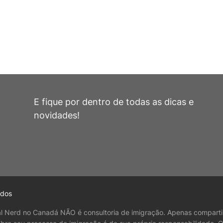
E fique por dentro de todas as dicas e
novidades!
ados
al Nerd no Canadá NÃO é consultoria de imigração. Apenas comparti