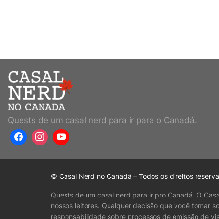
Quests de um casal nerd para ir para o Canadá.
© Casal Nerd no Canadá – Todos os direitos reserv
Quests de um casal nerd para ir pro Canadá. O Cas
nossos leitores. Qualquer decisão que você tomar s
responsabilidade sobre processos de emissão de vis