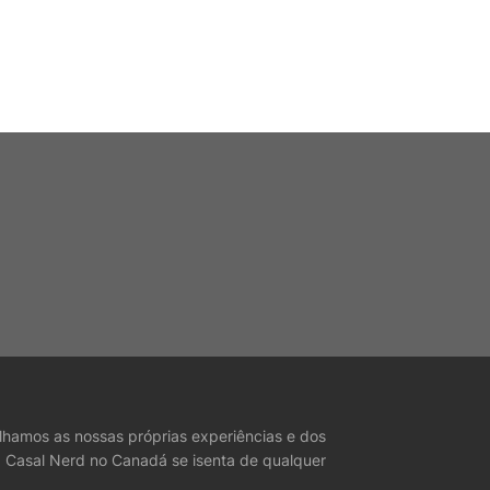
lhamos as nossas próprias experiências e dos
O Casal Nerd no Canadá se isenta de qualquer