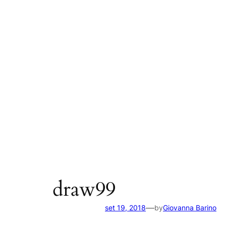
draw99
—
set 19, 2018
by
Giovanna Barino