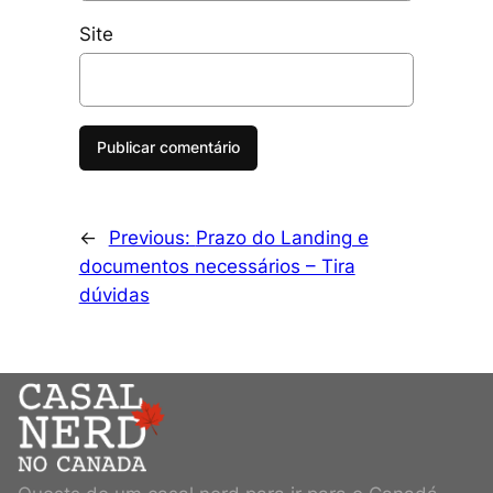
Site
←
Previous:
Prazo do Landing e
documentos necessários – Tira
dúvidas