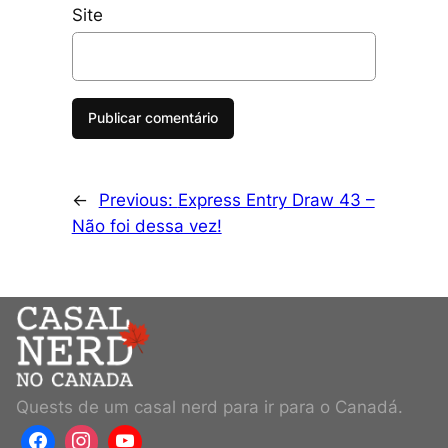
Site
←
Previous:
Express Entry Draw 43 –
Não foi dessa vez!
Quests de um casal nerd para ir para o Canadá.