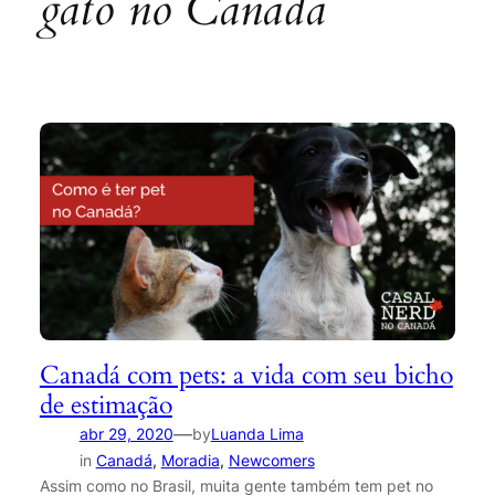
gato no Canadá
Canadá com pets: a vida com seu bicho
de estimação
—
abr 29, 2020
by
Luanda Lima
in
Canadá
, 
Moradia
, 
Newcomers
Assim como no Brasil, muita gente também tem pet no