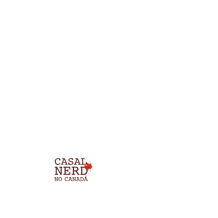
Pular
para
o
conteúdo