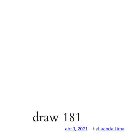
draw 181
—
abr 1, 2021
by
Luanda Lima