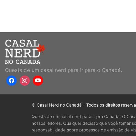
Quests de um casal nerd para ir para o Canadá.
© Casal Nerd no Canadá – Todos os direitos reserv
Quests de um casal nerd para ir pro Canadá. O Cas
nossos leitores. Qualquer decisão que você tomar s
responsabilidade sobre processos de emissão de vis