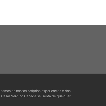
lhamos as nossas próprias experiências e dos
O Casal Nerd no Canadá se isenta de qualquer