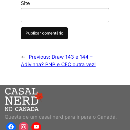
Site
←
Previous:
Draw 143 e 144 –
Adivinha? PNP e CEC outra vez!
Quests de um casal nerd para ir para o Canadá.